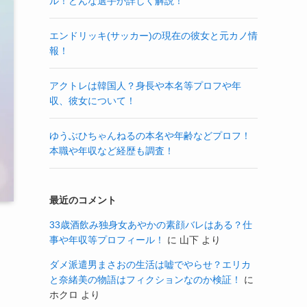
ル！どんな選手か詳しく解説！
エンドリッキ(サッカー)の現在の彼女と元カノ情
報！
アクトレは韓国人？身長や本名等プロフや年
収、彼女について！
ゆうぶひちゃんねるの本名や年齢などプロフ！
本職や年収など経歴も調査！
最近のコメント
33歳酒飲み独身女あやかの素顔バレはある？仕
事や年収等プロフィール！
に
山下
より
ダメ派遣男まさおの生活は嘘でやらせ？エリカ
と奈緒美の物語はフィクションなのか検証！
に
ホクロ
より