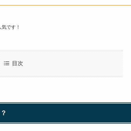
人気です！
目次
る？