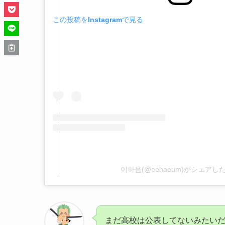
この投稿をInstagramで見る
이하음(@eehaeum)がシェアし
まだ高校は公表してないみたい