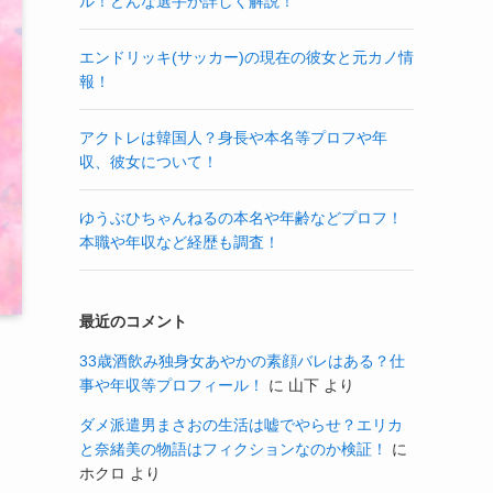
ル！どんな選手か詳しく解説！
エンドリッキ(サッカー)の現在の彼女と元カノ情
報！
アクトレは韓国人？身長や本名等プロフや年
収、彼女について！
ゆうぶひちゃんねるの本名や年齢などプロフ！
本職や年収など経歴も調査！
最近のコメント
33歳酒飲み独身女あやかの素顔バレはある？仕
事や年収等プロフィール！
に
山下
より
ダメ派遣男まさおの生活は嘘でやらせ？エリカ
と奈緒美の物語はフィクションなのか検証！
に
ホクロ
より