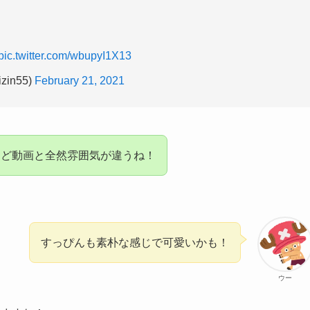
pic.twitter.com/wbupyI1X13
in55)
February 21, 2021
けど動画と全然雰囲気が違うね！
すっぴんも素朴な感じで可愛いかも！
ウー