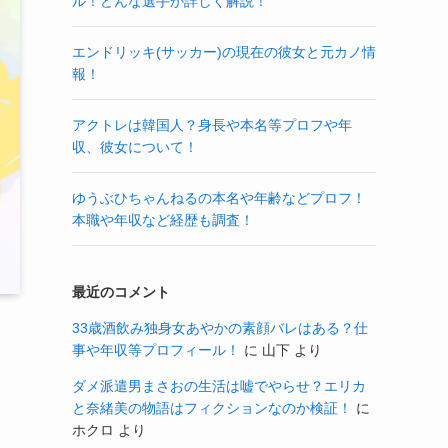
ル！どんな選手か詳しく解説！
エンドリッキ(サッカー)の現在の彼女と元カノ情
報！
アクトレは韓国人？身長や本名等プロフや年
収、彼女について！
ゆうぶひちゃんねるの本名や年齢などプロフ！
本職や年収など経歴も調査！
最近のコメント
33歳酒飲み独身女あやかの素顔バレはある？仕
事や年収等プロフィール！
に
山下
より
ダメ派遣男まさおの生活は嘘でやらせ？エリカ
と奈緒美の物語はフィクションなのか検証！
に
ホクロ
より