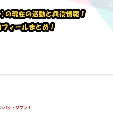
の
パク・ジフン！