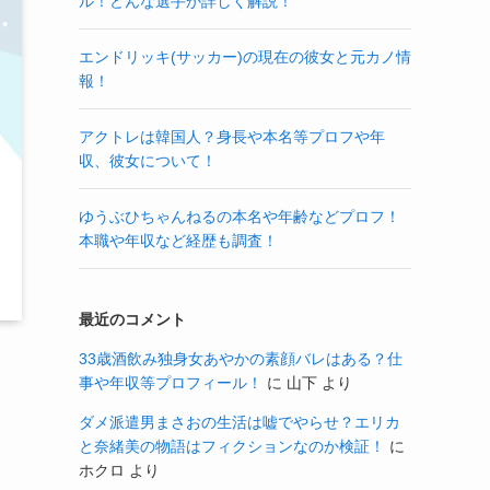
ル！どんな選手か詳しく解説！
エンドリッキ(サッカー)の現在の彼女と元カノ情
報！
アクトレは韓国人？身長や本名等プロフや年
収、彼女について！
ゆうぶひちゃんねるの本名や年齢などプロフ！
本職や年収など経歴も調査！
最近のコメント
33歳酒飲み独身女あやかの素顔バレはある？仕
事や年収等プロフィール！
に
山下
より
ダメ派遣男まさおの生活は嘘でやらせ？エリカ
と奈緒美の物語はフィクションなのか検証！
に
ホクロ
より