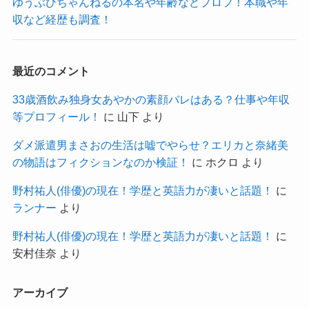
ゆうぶひちゃんねるの本名や年齢などプロフ！本職や年
収など経歴も調査！
最近のコメント
33歳酒飲み独身女あやかの素顔バレはある？仕事や年収
等プロフィール！
に
山下
より
ダメ派遣男まさおの生活は嘘でやらせ？エリカと奈緒美
の物語はフィクションなのか検証！
に
ホクロ
より
野村祐人(俳優)の現在！学歴と英語力が凄いと話題！
に
ランナー
より
野村祐人(俳優)の現在！学歴と英語力が凄いと話題！
に
安村佳奈
より
アーカイブ