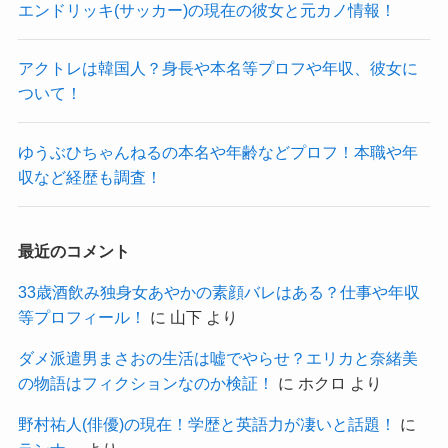
エンドリッキ(サッカー)の現在の彼女と元カノ情報！
アクトレは韓国人？身長や本名等プロフや年収、彼女に
ついて！
ゆうぶひちゃんねるの本名や年齢などプロフ！本職や年
収など経歴も調査！
最近のコメント
33歳酒飲み独身女あやかの素顔バレはある？仕事や年収
等プロフィール！
に
山下
より
ダメ派遣男まさおの生活は嘘でやらせ？エリカと奈緒美
の物語はフィクションなのか検証！
に
ホクロ
より
野村祐人(俳優)の現在！学歴と英語力が凄いと話題！
に